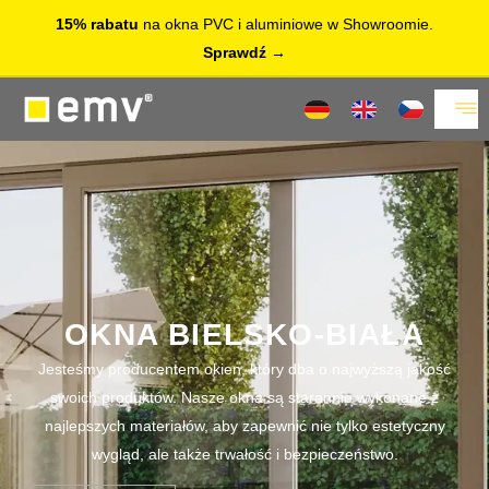
15% rabatu
na okna PVC i aluminiowe w Showroomie.
Sprawdź
OKNA BIELSKO-BIAŁA
Jesteśmy producentem okien, który dba o najwyższą jakość
swoich produktów. Nasze okna są starannie wykonane z
najlepszych materiałów, aby zapewnić nie tylko estetyczny
wygląd, ale także trwałość i bezpieczeństwo.