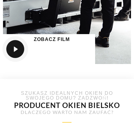
ZOBACZ FILM
SZUKASZ IDEALNYCH OKIEN DO
SWOJEGO DOMU? ZADZWOŃ!
PRODUCENT OKIEN BIELSKO
DLACZEGO WARTO NAM ZAUFAĆ?