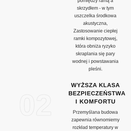
pomiędzy ramą a
skrzydłem - w tym
uszczelka środkowa
akustyczna,
Zastosowanie ciepłej
ramki kompozytowej,
która obniża ryzyko
skraplania się pary
wodnej i powstawania
pleśni.
WYŻSZA KLASA
02
BEZPIECZEŃSTWA
I KOMFORTU
Przemyślana budowa
zapewnia równomierny
rozkład temperatury w