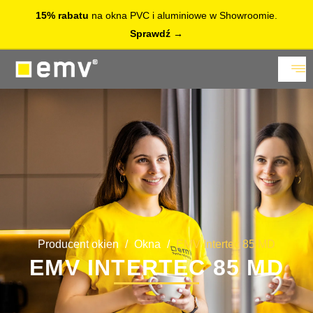
15% rabatu
na okna PVC i aluminiowe w Showroomie.
Sprawdź
Producent okien
/
Okna
/
EMV Intertec 85 MD
EMV INTERTEC 85 MD