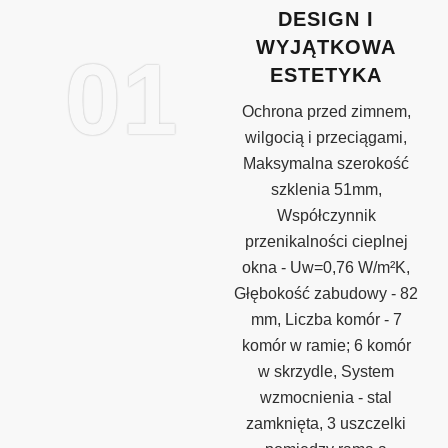
DESIGN I
WYJĄTKOWA
01
ESTETYKA
Ochrona przed zimnem,
wilgocią i przeciągami,
Maksymalna szerokość
szklenia 51mm,
Współczynnik
przenikalności cieplnej
okna - Uw=0,76 W/m²K,
Głębokość zabudowy - 82
mm, Liczba komór - 7
komór w ramie; 6 komór
w skrzydle, System
wzmocnienia - stal
zamknięta, 3 uszczelki