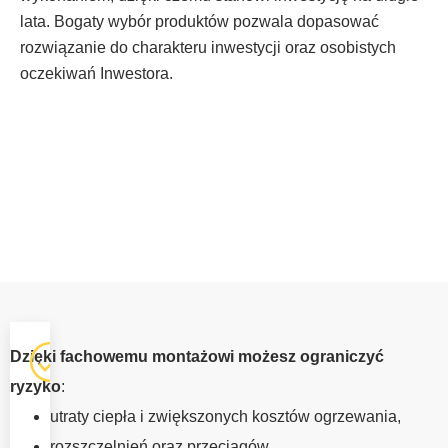
lata. Bogaty wybór produktów pozwala dopasować
rozwiązanie do charakteru inwestycji oraz osobistych
oczekiwań Inwestora.
OKNA Z
Dzięki fachowemu montażowi możesz ograniczyć
MONTAŻEM
ryzyko
:
ŁODYGOWICE
utraty ciepła i zwiększonych kosztów ogrzewania,
Prawidłowa
rozszczelnień oraz przeciągów,