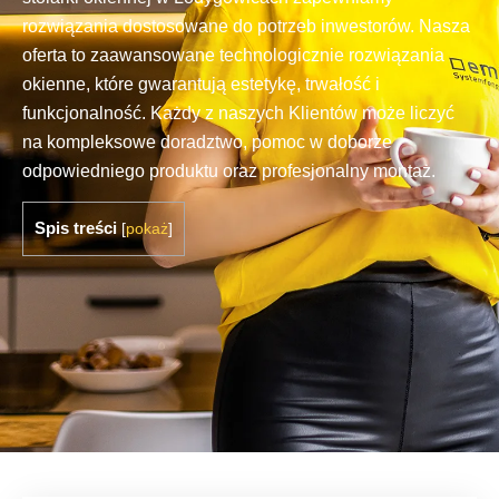
rozwiązania dostosowane do potrzeb inwestorów. Nasza
oferta to zaawansowane technologicznie rozwiązania
okienne, które gwarantują estetykę, trwałość i
funkcjonalność. Każdy z naszych Klientów może liczyć
na kompleksowe doradztwo, pomoc w doborze
odpowiedniego produktu oraz profesjonalny montaż.
Spis treści
[
pokaż
]