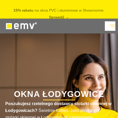
15% rabatu
na okna PVC i aluminiowe w Showroomie.
Sprawdź
OKNA ŁODYGOWICE
Poszukujesz rzetelnego dostawcy stolarki okiennej w
Łodygowicach?
Świetnie trafiłeś. Jako producent
stolarki okiennej w Łodygowicach zapewniamy