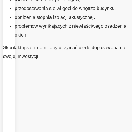
instalacja okien ma
przedostawania się wilgoci do wnętrza budynku,
tak samo duże
obniżenia stopnia izolacji akustycznej,
znaczenie jak wybór
problemów wynikających z niewłaściwego osadzenia
odpowiednich okien.
okien.
To właśnie od
jakości montażu
Skontaktuj się z nami, aby otrzymać ofertę dopasowaną do
zależy szczelność,
swojej inwestycji.
wygoda użytkowania
oraz maksymalne
wykorzystanie
parametrów okien.
W EMV System
zapewniamy
profesjonalny
montaż realizowany
przez
doświadczonych