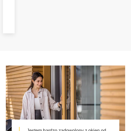
specjalistów,
zwracając uwagę na
każdy etap prac.
„Jestem bardzo zadowolony z okien od