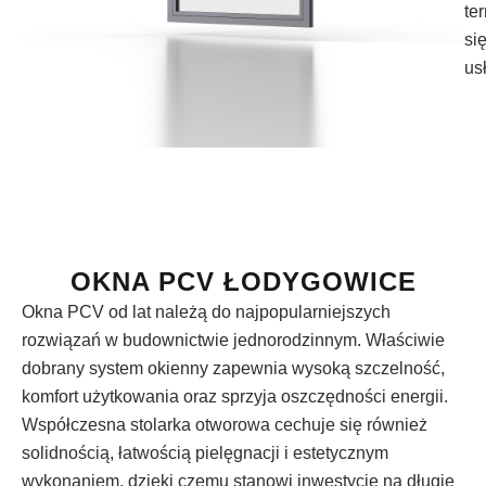
te
si
us
OKNA PCV ŁODYGOWICE
Okna PCV od lat należą do najpopularniejszych
rozwiązań w budownictwie jednorodzinnym. Właściwie
dobrany system okienny zapewnia wysoką szczelność,
komfort użytkowania oraz sprzyja oszczędności energii.
Współczesna stolarka otworowa cechuje się również
solidnością, łatwością pielęgnacji i estetycznym
wykonaniem, dzięki czemu stanowi inwestycję na długie