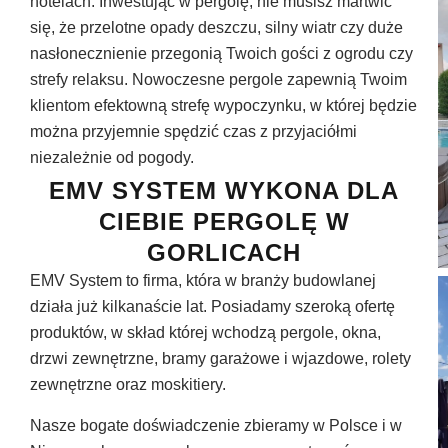
hotelach. Inwestując w pergolę, nie musisz martwić
się, że przelotne opady deszczu, silny wiatr czy duże
nasłonecznienie przegonią Twoich gości z ogrodu czy
strefy relaksu. Nowoczesne pergole zapewnią Twoim
klientom efektowną strefę wypoczynku, w której będzie
można przyjemnie spędzić czas z przyjaciółmi
niezależnie od pogody.
EMV SYSTEM WYKONA DLA
CIEBIE PERGOLĘ W
GORLICACH
EMV System to firma, która w branży budowlanej
działa już kilkanaście lat. Posiadamy szeroką ofertę
produktów, w skład której wchodzą pergole, okna,
drzwi zewnętrzne, bramy garażowe i wjazdowe, rolety
zewnętrzne oraz moskitiery.
Nasze bogate doświadczenie zbieramy w Polsce i w