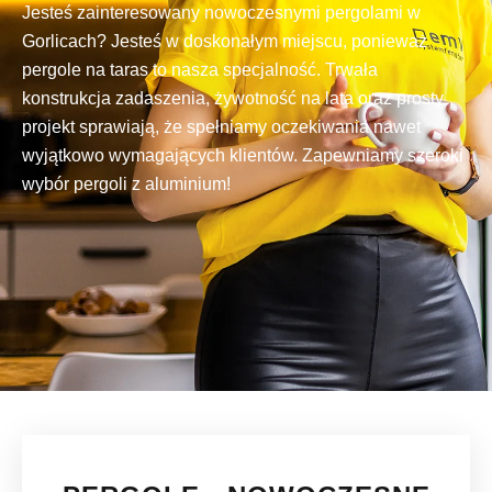
Jesteś zainteresowany nowoczesnymi pergolami w
Gorlicach? Jesteś w doskonałym miejscu, ponieważ
pergole na taras to nasza specjalność. Trwała
konstrukcja zadaszenia, żywotność na lata oraz prosty
projekt sprawiają, że spełniamy oczekiwania nawet
wyjątkowo wymagających klientów. Zapewniamy szeroki
wybór pergoli z aluminium!