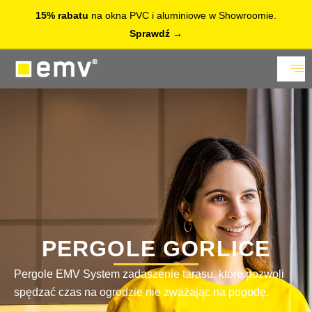
15% rabatu
na okna PVC i aluminiowe w Showroomie.
Sprawdź
PERGOLE GORLICE
Pergole EMV System zadaszenie tarasu, które pozwoli
spędzać czas na ogrodzie nie zważając na pogodę.