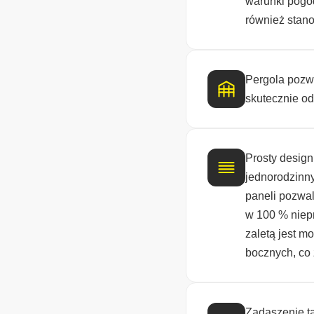
warunki pogo
również stano
Pergola pozw
skutecznie od
Prosty desig
jednorodzinny
paneli pozwa
w 100 % niep
zaletą jest m
bocznych, co
Zadaszenie t