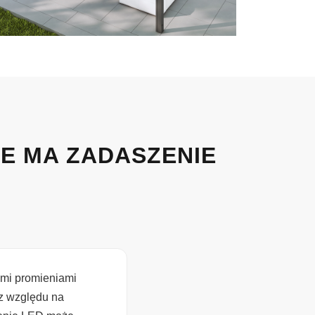
IE MA ZADASZENIE
ymi promieniami
z względu na