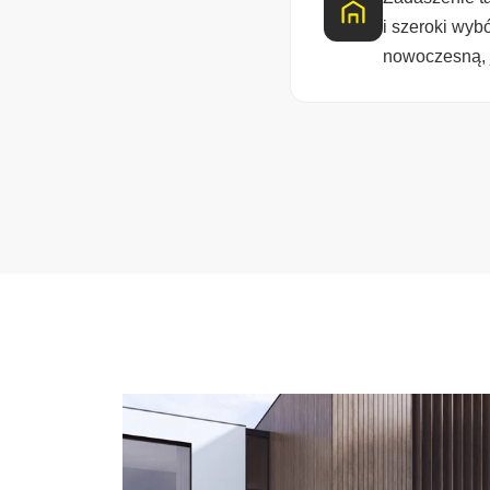
i szeroki wyb
nowoczesną, j