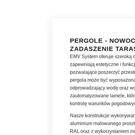
PERGOLE - NOWO
ZADASZENIE TARA
EMV System oferuje szeroką ofe
zapewniają estetyczne i funkc
pozwalające poszerzyć przest
pergola może być wyposażona
odprowadzający wodę oraz w
zautomatyzowane lamele, któr
kontrolę warunków pogodowy
Nasze konstrukcje wykonywane
aluminium malowanego proszk
RAL oraz z wykorzystaniem i