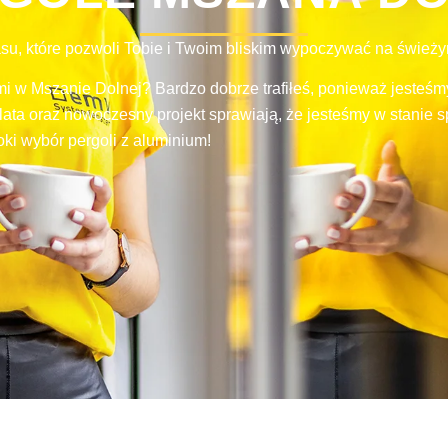
su, które pozwoli Tobie i Twoim bliskim wypoczywać na śwież
 w Mszanie Dolnej? Bardzo dobrze trafiłeś, ponieważ jesteśmy
lata oraz nowoczesny projekt sprawiają, że jesteśmy w stanie
ki wybór pergoli z aluminium!