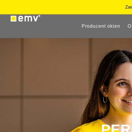
Producent okien
O
PER