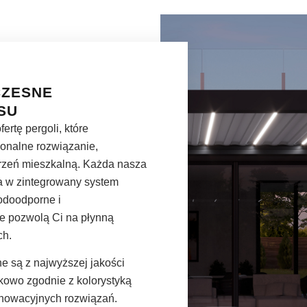
CZESNE
SU
rtę pergoli, które
jonalne rozwiązanie,
rzeń mieszkalną. Każda nasza
 w zintegrowany system
odoodporne i
e pozwolą Ci na płynną
ch.
 są z najwyższej jakości
owo zgodnie z kolorystyką
nnowacyjnych rozwiązań.