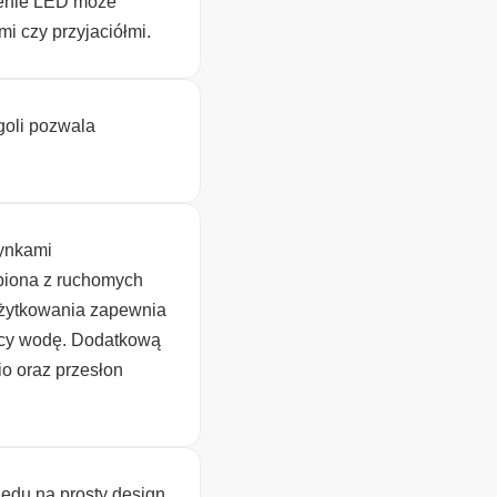
lenie LED może
i czy przyjaciółmi.
goli pozwala
dynkami
obiona z ruchomych
użytkowania zapewnia
ący wodę. Dodatkową
o oraz przesłon
ędu na prosty design