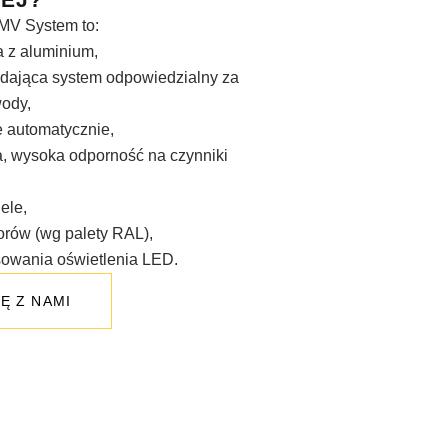
MV System to:
a z aluminium,
adająca system odpowiedzialny za
ody,
 automatycznie,
a, wysoka odporność na czynniki
ele,
orów (wg palety RAL),
owania oświetlenia LED.
Ę Z NAMI