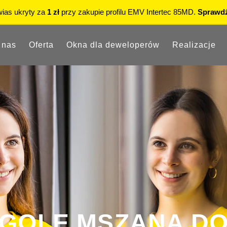
15% rabatu
na okna PVC i aluminiowe w Showroomie.
Sprawdź
 nas
Oferta
Okna dla deweloperów
Realizacje
GOLE MSZANA D