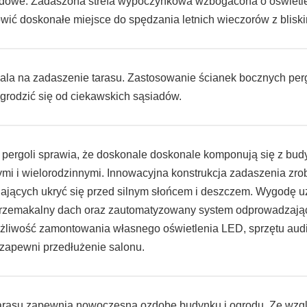
dowe. Zadaszona strefa wypoczynkowa wzbogacona o oświet
wić doskonałe miejsce do spędzania letnich wieczorów z bliskim
ala na zadaszenie tarasu. Zastosowanie ścianek bocznych per
grodzić się od ciekawskich sąsiadów.
n pergoli sprawia, że doskonale doskonale komponują się z bu
mi i wielorodzinnymi. Innowacyjna konstrukcja zadaszenia zr
lających ukryć się przed silnym słońcem i deszczem. Wygodę 
rzemakalny dach oraz zautomatyzowany system odprowadzaj
ożliwość zamontowania własnego oświetlenia LED, sprzętu audi
 zapewni przedłużenie salonu.
arasu zapewnia nowoczesną ozdobę budynku i ogrodu. Ze wzgl