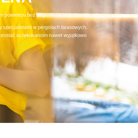
ym powietrzu bez względu na pogodową aurę.
 specjalistami w pergolach tarasowych.
 sprostać oczekiwaniom nawet wyjątkowo