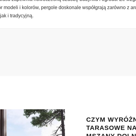
ór modeli i kolorów, pergole doskonale współgrają zarówno z ar
ak i tradycyjną.
CZYM WYRÓŻN
TARASOWE NA
MSZANY DOLN