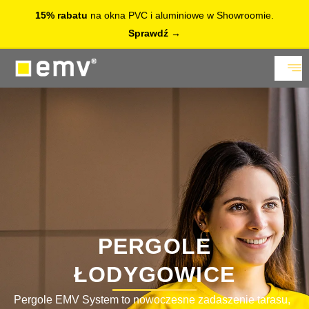
15% rabatu
na okna PVC i aluminiowe w Showroomie.
Sprawdź
PERGOLE
ŁODYGOWICE
Pergole EMV System to nowoczesne zadaszenie tarasu,