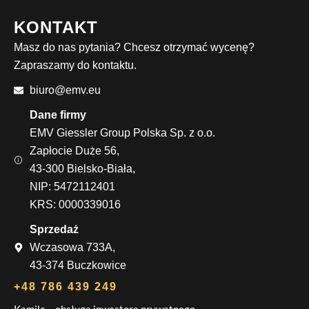
KONTAKT
Masz do nas pytania? Chcesz otrzymać wycenę?
Zapraszamy do kontaktu.
biuro@emv.eu
Dane firmy
EMV Giessler Group Polska Sp. z o.o.
Zapłocie Duże 56,
43-300 Bielsko-Biała,
NIP: 5472112401
KRS: 0000339016
Sprzedaż
Wczasowa 733A,
43-374 Buczkowice
+48 786 439 249
Kamila – obsługa inwestora prywatnego