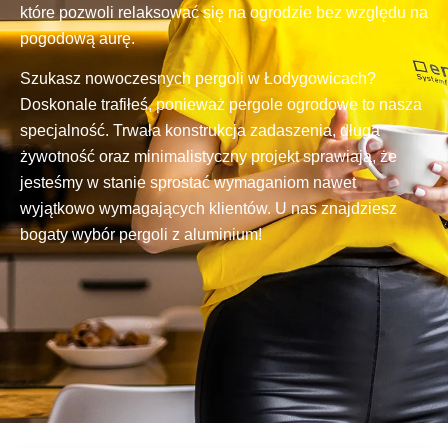
które pozwoli relaksować się na ogrodzie bez względu na
pogodową aurę.
Szukasz nowoczesnych pergoli w Łodygowicach?
Doskonale trafiłeś, ponieważ pergole ogrodowe to nasza
specjalność. Trwała konstrukcja zadaszenia, długa
żywotność oraz minimalistyczny projekt sprawiają, że
jesteśmy w stanie sprostać wymaganiom nawet
wyjątkowo wymagających klientów. U nas znajdziesz
bogaty wybór pergoli z aluminium!