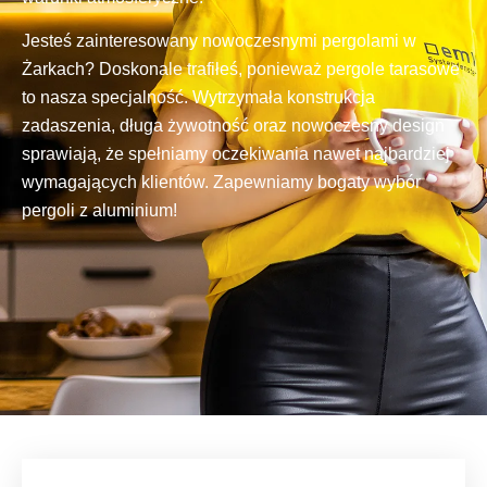
Jesteś zainteresowany nowoczesnymi pergolami w
Żarkach? Doskonale trafiłeś, ponieważ pergole tarasowe
to nasza specjalność. Wytrzymała konstrukcja
zadaszenia, długa żywotność oraz nowoczesny design
sprawiają, że spełniamy oczekiwania nawet najbardziej
wymagających klientów. Zapewniamy bogaty wybór
pergoli z aluminium!