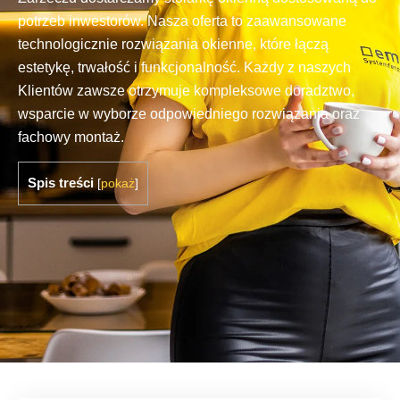
potrzeb inwestorów. Nasza oferta to zaawansowane
technologicznie rozwiązania okienne, które łączą
estetykę, trwałość i funkcjonalność. Każdy z naszych
Klientów zawsze otrzymuje kompleksowe doradztwo,
wsparcie w wyborze odpowiedniego rozwiązania oraz
fachowy montaż.
Spis treści
[
pokaż
]