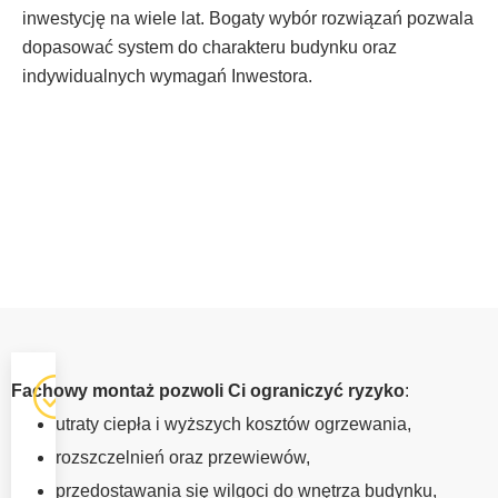
inwestycję na wiele lat. Bogaty wybór rozwiązań pozwala
dopasować system do charakteru budynku oraz
indywidualnych wymagań Inwestora.
OKNA Z
Fachowy montaż pozwoli Ci ograniczyć ryzyko
:
MONTAŻEM
utraty ciepła i wyższych kosztów ogrzewania,
ZARZECZE
rozszczelnień oraz przewiewów,
Prawidłowy
przedostawania się wilgoci do wnętrza budynku,