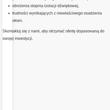
montaż okien ma
obniżenia stopnia izolacji dźwiękowej,
równie duże
trudności wynikających z niewłaściwego osadzenia
znaczenie jak
okien.
dobór właściwych
okien. To właśnie
Skontaktuj się z nami, aby otrzymać ofertę dopasowaną do
od jakości montażu
swojej inwestycji.
zależy
odpowiednia
szczelność,
komfort
użytkowania oraz
pełne
wykorzystanie
parametrów okien.
W EMV System
zapewniamy
profesjonalny