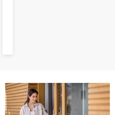
montaż
wykonywany przez
wykwalifikowanych
specjalistów,
zwracając uwagę
na każdy etap
prac.