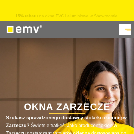
15% rabatu
na okna PVC i aluminiowe w Showroomie.
Sprawdź
OKNA ZARZECZE
Szukasz sprawdzonego dostawcy stolarki okiennej w
Zarzeczu?
Świetnie trafiłeś. Jako producent okien w
Zarzeczu dostarczamy stolarkę okienną dostosowaną do