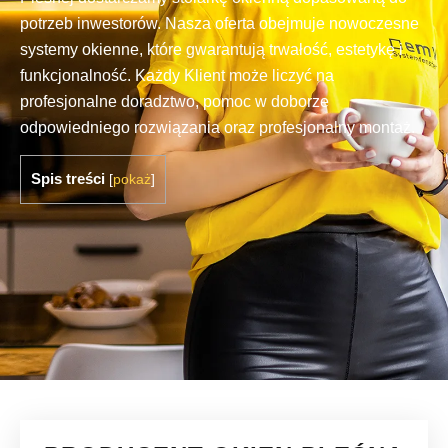
potrzeb inwestorów. Nasza oferta obejmuje nowoczesne
systemy okienne, które gwarantują trwałość, estetykę i
funkcjonalność. Każdy Klient może liczyć na
profesjonalne doradztwo, pomoc w doborze
odpowiedniego rozwiązania oraz profesjonalny montaż.
Spis treści
[
pokaż
]