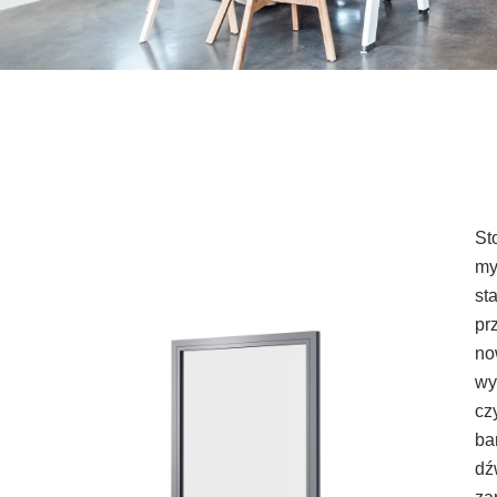
St
my
st
pr
no
wy
cz
ba
dź