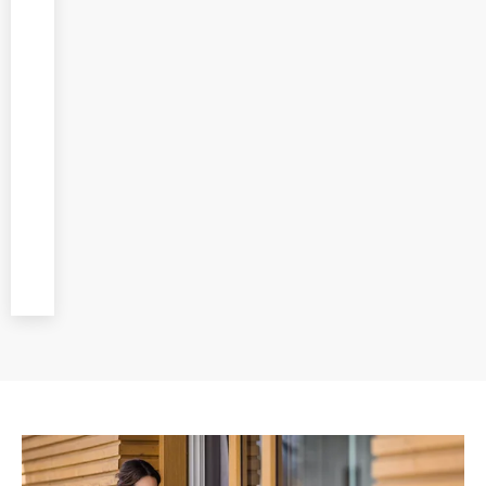
System
oferujemy
profesjonalny
montaż
wykonywany
przez
doświadczonych
specjalistów,
dbając o każdy
etap prac.