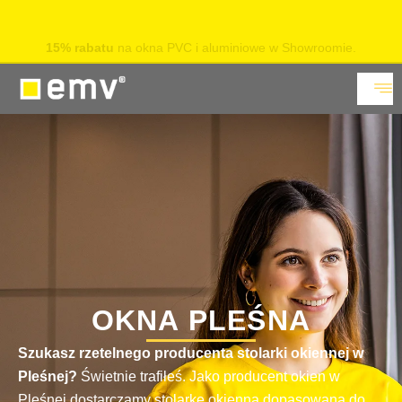
15% rabatu
na okna PVC i aluminiowe w Showroomie.
Sprawdź
OKNA PLEŚNA
Szukasz rzetelnego producenta stolarki okiennej w
Pleśnej?
Świetnie trafiłeś. Jako producent okien w
Pleśnej dostarczamy stolarkę okienną dopasowaną do