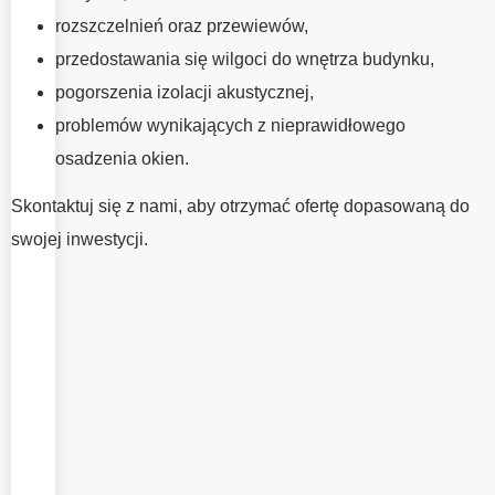
montaż okien ma
rozszczelnień oraz przewiewów,
równie duże
przedostawania się wilgoci do wnętrza budynku,
znaczenie jak
pogorszenia izolacji akustycznej,
dobór
problemów wynikających z nieprawidłowego
właściwych
osadzenia okien.
okien. To od
jakości
Skontaktuj się z nami, aby otrzymać ofertę dopasowaną do
wykonania
swojej inwestycji.
montażu zależy
szczelność,
wygoda
użytkowania
oraz
maksymalne
wykorzystanie
parametrów
okien. W EMV