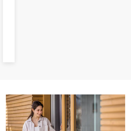
montaż
realizowany przez
wykwalifikowanych
specjalistów,
zwracając uwagę
na każdy etap
prac.