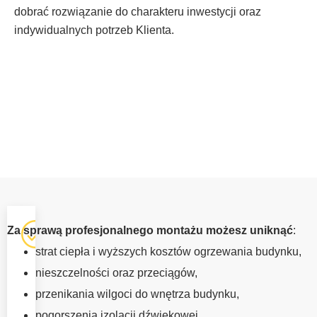
dobrać rozwiązanie do charakteru inwestycji oraz
indywidualnych potrzeb Klienta.
OKNA Z
Za sprawą profesjonalnego montażu możesz uniknąć
:
MONTAŻEM
strat ciepła i wyższych kosztów ogrzewania budynku,
DĘBICA
nieszczelności oraz przeciągów,
Profesjonalna
przenikania wilgoci do wnętrza budynku,
instalacja okien ma
pogorszenia izolacji dźwiękowej,