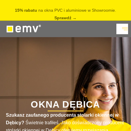
15% rabatu
na okna PVC i aluminiowe w Showroomie.
Sprawdź
OKNA DĘBICA
Szukasz zaufanego producenta stolarki okiennej w
Dębicy?
Świetnie trafiłeś. Jako doświadczony producent
stolarki okiennej w Dębicy oferujemy rozwiązania