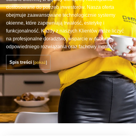
dostosowane do potrzeb inwestorów. Nasza oferta
obejmuje zaawansowane technologicznie systemy
okienne, które zapewniają trwałość, estetykę i
funkcjonalność. Każdy z naszych Klientów może liczyć
na profesjonalne doradztwo, wsparcie w doborze
odpowiedniego rozwiązania oraz fachowy montaż.
Spis treści
[
pokaż
]