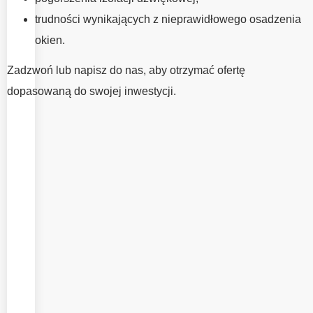
tak samo duże
trudności wynikających z nieprawidłowego osadzenia
znaczenie jak
okien.
wybór
odpowiedniej
Zadzwoń lub napisz do nas, aby otrzymać ofertę
stolarki. To od
dopasowaną do swojej inwestycji.
jakości wykonania
montażu zależy
odpowiednia
szczelność,
komfort
użytkowania oraz
pełne
wykorzystanie
parametrów okien.
W EMV System
oferujemy
profesjonalny