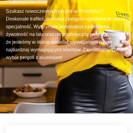
Szukasz nowoczesnych pergoli w Przemyślu?
Doskonale trafiłeś, ponieważ pergole ogrodowe to nasza
specjalność. Wytrzymała konstrukcja zadaszenia,
żywotność na lata oraz minimalistyczny projekt sprawiają,
że jesteśmy w stanie sprostać wymaganiom nawet
najbardziej wymagających klientów. Zapewniamy szeroki
wybór pergoli z aluminium!