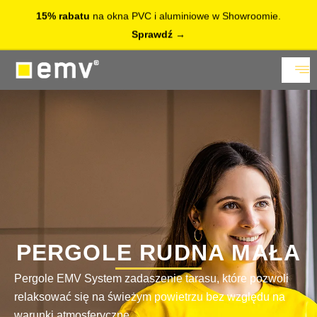
15% rabatu
na okna PVC i aluminiowe w Showroomie.
Sprawdź
PERGOLE RUDNA MAŁA
Pergole EMV System zadaszenie tarasu, które pozwoli
relaksować się na świeżym powietrzu bez względu na
warunki atmosferyczne.