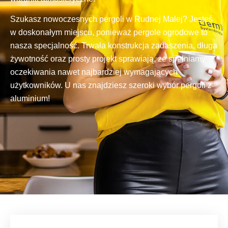
Szukasz nowoczesnych pergoli w Rudnej Małej? Jesteś
w doskonałym miejscu, ponieważ pergole ogrodowe to
nasza specjalność. Trwała konstrukcja zadaszenia, długa
żywotność oraz prosty projekt sprawiają, że spełniamy
oczekiwania nawet najbardziej wymagających
użytkowników. U nas znajdziesz szeroki wybór pergoli z
aluminium!