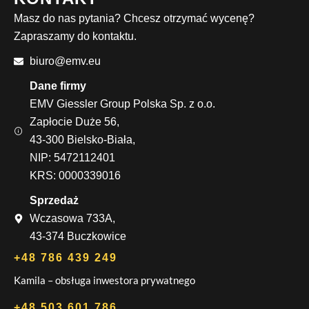
Masz do nas pytania? Chcesz otrzymać wycenę?
Zapraszamy do kontaktu.
biuro@emv.eu
Dane firmy
EMV Giessler Group Polska Sp. z o.o.
Zapłocie Duże 56,
43-300 Bielsko-Biała,
NIP: 5472112401
KRS: 0000339016
Sprzedaż
Wczasowa 733A,
43-374 Buczkowice
+48 786 439 249
Kamila – obsługa inwestora prywatnego
+48 503 601 786