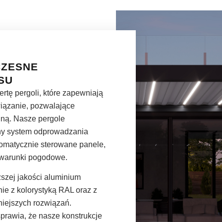
CZESNE
SU
rtę pergoli, które zapewniają
wiązanie, pozwalające
lną. Nasze pergole
ny system odprowadzania
omatycznie sterowane panele,
 warunki pogodowe.
szej jakości aluminium
e z kolorystyką RAL oraz z
iejszych rozwiązań.
sprawia, że nasze konstrukcje