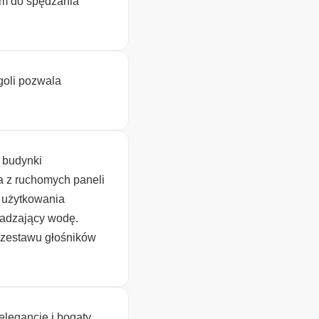
em do spędzania
goli pozwala
w budynki
a z ruchomych paneli
t użytkowania
wadzający wodę.
 zestawu głośników
legancję i bogaty