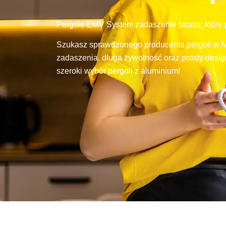
Pergole EMV System zadaszenie tarasu, które 
Szukasz sprawdzonego producenta pergoli w My
zadaszenia, długa żywotność oraz prosty desig
szeroki wybór pergoli z aluminium!