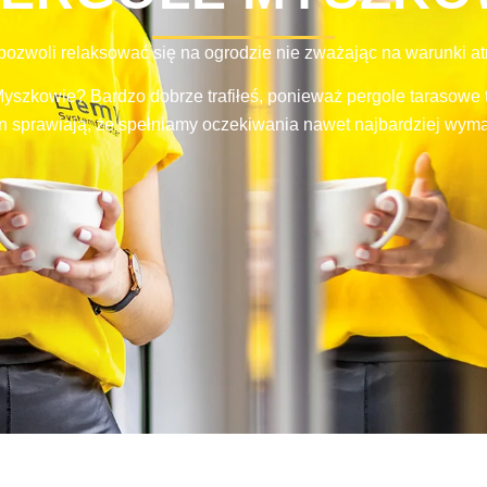
pozwoli relaksować się na ogrodzie nie zważając na warunki a
szkowie? Bardzo dobrze trafiłeś, ponieważ pergole tarasowe t
n sprawiają, że spełniamy oczekiwania nawet najbardziej wyma