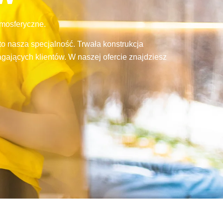
tmosferyczne.
o nasza specjalność. Trwała konstrukcja
gających klientów. W naszej ofercie znajdziesz