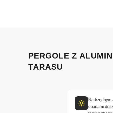
PERGOLE Z ALUMIN
TARASU
Nadrzędnym z
opadami desz