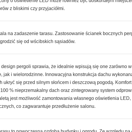
cony o oświetlenie LED może również być doskonałym miejsc
rów z bliskimi czy przyjaciółmi.
ala na zadaszenie tarasu. Zastosowanie ścianek bocznych per
grodzić się od wścibskich sąsiadów.
 design pergoli sprawia, że idealnie wpisują się one zarówno 
, jak i wielorodzinne. Innowacyjna konstrukcja dachu wykonan
h ukryć się przed silnym słońcem i deszczową pogodą. Komfor
 100 % nieprzemakalny dach oraz zintegrowany system odpro
letą jest możliwość zamontowania własnego oświetlenia LED,
cznych, co zagwarantuje przedłużenie salonu.
arasu to nowoczesna ozdoba budynku i ogrodu. Ze względu na e