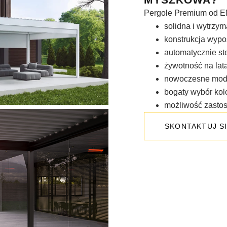
Pergole Premium od E
solidna i wytrzym
konstrukcja wyp
automatycznie st
żywotność na lat
nowoczesne mod
bogaty wybór kol
możliwość zastos
SKONTAKTUJ SI