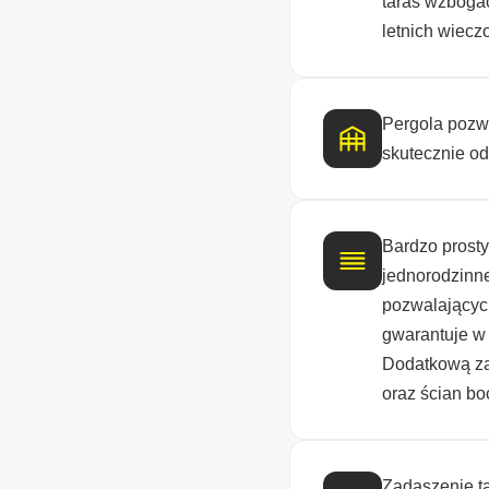
taras wzboga
letnich wieczo
Pergola pozw
skutecznie od
Bardzo prosty
jednorodzinne
pozwalającyc
gwarantuje w
Dodatkową za
oraz ścian bo
Zadaszenie t