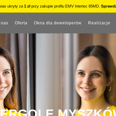
15% rabatu
na okna PVC i aluminiowe w Showroomie.
Sprawdź
 nas
Oferta
Okna dla deweloperów
Realizacje
PERGOLE MYSZKÓ