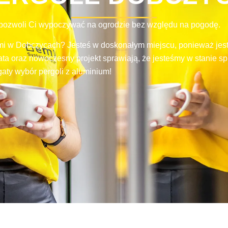
 pozwoli Ci wypoczywać na ogrodzie bez względu na pogodę.
i w Dobczycach? Jesteś w doskonałym miejscu, ponieważ jest
ata oraz nowoczesny projekt sprawiają, że jesteśmy w stanie 
ty wybór pergoli z aluminium!