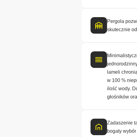
Pergola pozw
skutecznie od
Minimalistyc
jednorodzinn
lameli chron
w 100 % niep
ilość wody. 
głośników ora
Zadaszenie t
bogaty wybór 