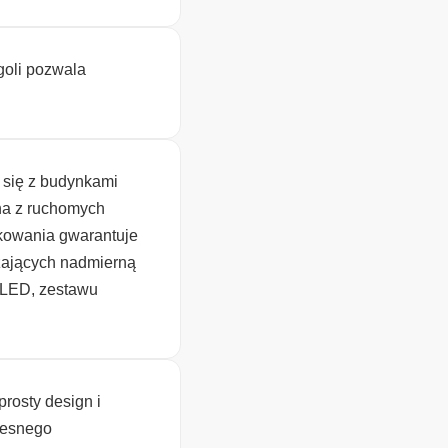
goli pozwala
 się z budynkami
na z ruchomych
tkowania gwarantuje
zających nadmierną
 LED, zestawu
rosty design i
czesnego