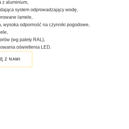
a z aluminium,
adająca system odprowadzający wodę,
erowane lamele,
a, wysoka odporność na czynniki pogodowe,
ele,
lorów (wg palety RAL),
owania oświetlenia LED.
Ę Z NAMI