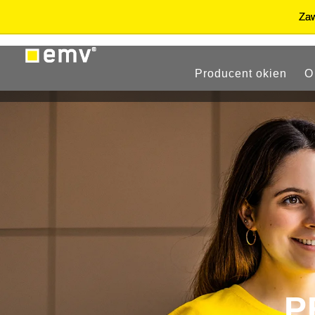
Producent okien
O
P