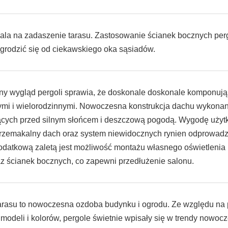
ala na zadaszenie tarasu. Zastosowanie ścianek bocznych per
grodzić się od ciekawskiego oka sąsiadów.
zny wygląd pergoli sprawia, że doskonale doskonale komponują
ymi i wielorodzinnymi. Nowoczesna konstrukcja dachu wykona
iących przed silnym słońcem i deszczową pogodą. Wygodę uży
rzemakalny dach oraz system niewidocznych rynien odprowad
Dodatkową zaletą jest możliwość montażu własnego oświetlenia
z ścianek bocznych, co zapewni przedłużenie salonu.
arasu to nowoczesna ozdoba budynku i ogrodu. Ze względu na p
modeli i kolorów, pergole świetnie wpisały się w trendy nowo