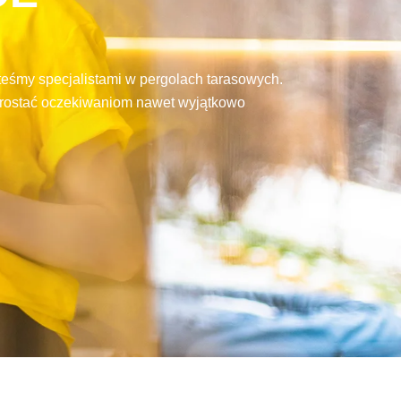
eśmy specjalistami w pergolach tarasowych.
sprostać oczekiwaniom nawet wyjątkowo