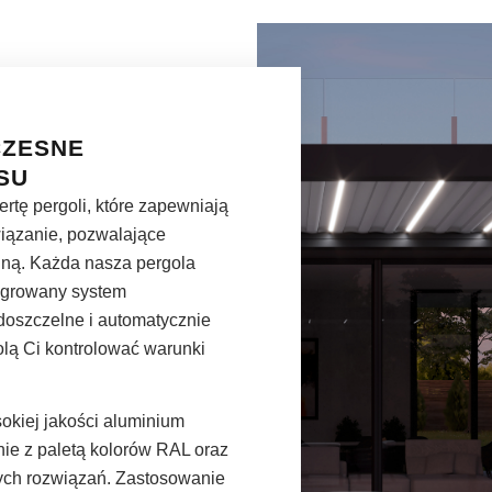
CZESNE
SU
rtę pergoli, które zapewniają
wiązanie, pozwalające
lną. Każda nasza pergola
egrowany system
oszczelne i automatycznie
olą Ci kontrolować warunki
kiej jakości aluminium
e z paletą kolorów RAL oraz
ych rozwiązań. Zastosowanie