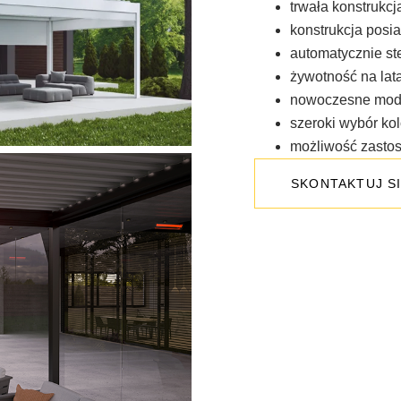
trwała konstrukcj
konstrukcja posi
automatycznie st
żywotność na lat
nowoczesne mod
szeroki wybór ko
możliwość zastos
SKONTAKTUJ SI