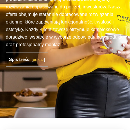
rozwiązania dopasowane do potrzeb inwestorów. Nasza
oferta obejmuje starannie dopracowane rozwiązania
okienne, które zapewniają funkcjonalność, trwałość i
estetykę. Każdy Klient zawsze otrzymuje kompleksowe
doradztwo, wsparcie w wyborze odpowiedniego produktu
oraz profesjonalny montaż.
Spis treści
[
pokaż
]