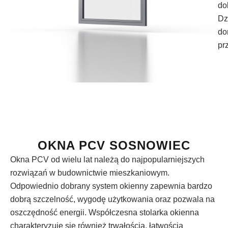
do
Dz
do
pr
OKNA PCV SOSNOWIEC
Okna PCV od wielu lat należą do najpopularniejszych
rozwiązań w budownictwie mieszkaniowym.
Odpowiednio dobrany system okienny zapewnia bardzo
dobrą szczelność, wygodę użytkowania oraz pozwala na
oszczędność energii. Współczesna stolarka okienna
charakteryzuje się również trwałością, łatwością