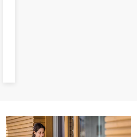
zapewniamy
profesjonalny
montaż
wykonywany przez
wykwalifikowanych
specjalistów,
zwracając uwagę
na każdy etap
prac.