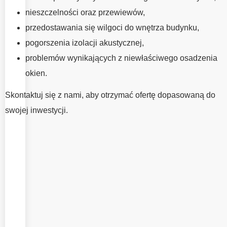
Prawidłowa
nieszczelności oraz przewiewów,
instalacja okien ma
przedostawania się wilgoci do wnętrza budynku,
równie duże
pogorszenia izolacji akustycznej,
znaczenie jak
problemów wynikających z niewłaściwego osadzenia
dobór
okien.
odpowiedniej
stolarki. To od
Skontaktuj się z nami, aby otrzymać ofertę dopasowaną do
jakości montażu
swojej inwestycji.
zależy
odpowiednia
szczelność,
wygoda
użytkowania oraz
maksymalne
wykorzystanie
parametrów okien.
W EMV System