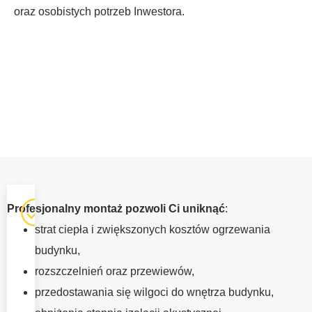
oraz osobistych potrzeb Inwestora.
OKNA Z
Profesjonalny montaż pozwoli Ci uniknąć
:
MONTAŻEM
strat ciepła i zwiększonych kosztów ogrzewania
PORĘBA
budynku,
Profesjonalna
rozszczelnień oraz przewiewów,
instalacja okien
przedostawania się wilgoci do wnętrza budynku,
ma tak samo