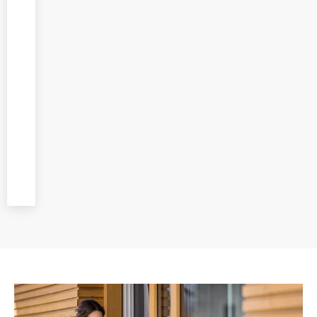
oferujemy
profesjonalny
montaż
wykonywany
przez
doświadczonych
specjalistów,
zwracając
uwagę na każdy
etap prac.