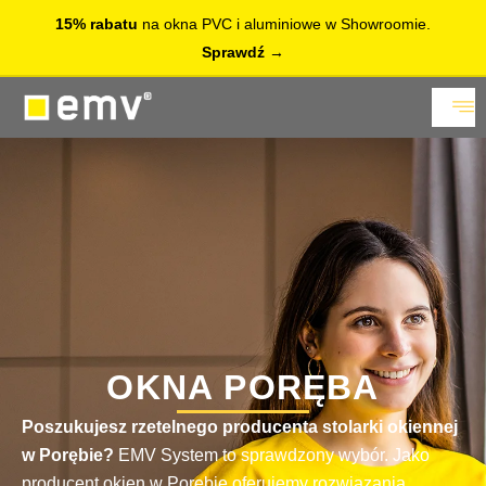
15% rabatu
na okna PVC i aluminiowe w Showroomie.
Sprawdź
OKNA PORĘBA
Poszukujesz rzetelnego producenta stolarki okiennej
w Porębie?
EMV System to sprawdzony wybór. Jako
producent okien w Porębie oferujemy rozwiązania