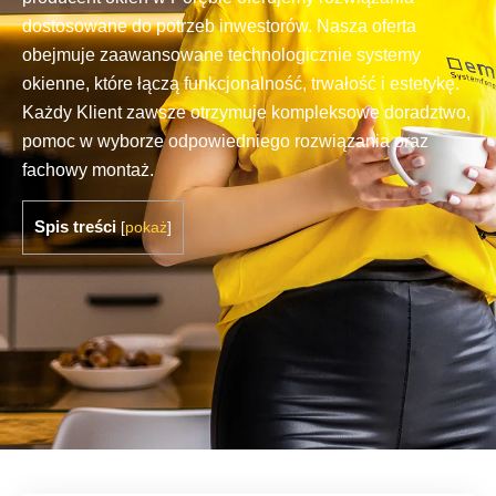
dostosowane do potrzeb inwestorów. Nasza oferta
obejmuje zaawansowane technologicznie systemy
okienne, które łączą funkcjonalność, trwałość i estetykę.
Każdy Klient zawsze otrzymuje kompleksowe doradztwo,
pomoc w wyborze odpowiedniego rozwiązania oraz
fachowy montaż.
Spis treści
[
pokaż
]