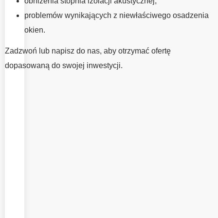
obniżenia stopnia izolacji akustycznej,
duże znaczenie
problemów wynikających z niewłaściwego osadzenia
jak wybór
okien.
odpowiednich
okien. To
Zadzwoń lub napisz do nas, aby otrzymać ofertę
właśnie od
dopasowaną do swojej inwestycji.
jakości
wykonania
montażu zależy
szczelność,
komfort
użytkowania
oraz jak
najlepsze
wykorzystanie
parametrów
okien. W EMV
System