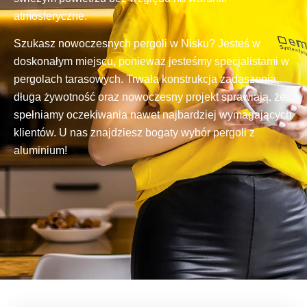
atmosferyczne.
Szukasz nowoczesnych pergoli w Nisku? Jesteś w
doskonałym miejscu, ponieważ jesteśmy specjalistami w
pergolach tarasowych. Trwała konstrukcja zadaszenia,
długa żywotność oraz nowoczesny projekt sprawiają, że
spełniamy oczekiwania nawet najbardziej wymagających
klientów. U nas znajdziesz bogaty wybór pergoli z
aluminium!