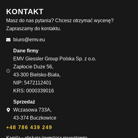
KONTAKT
Masz do nas pytania? Chcesz otrzymać wycenę?
Zapraszamy do kontaktu.
biuro@emv.eu
Dane firmy
EMV Giessler Group Polska Sp. z o.o.
Zapłocie Duże 56,
43-300 Bielsko-Biała,
NIP: 5472112401
KRS: 0000339016
Sprzedaż
Wczasowa 733A,
43-374 Buczkowice
+48 786 439 249
Kamila – obsługa inwestora prywatnego