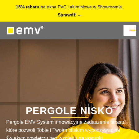
15% rabatu
na okna PVC i aluminiowe w Showroomie.
Sprawdź
PERGOLE NISKO
Pergole EMV System innowacyjne zadaszenie tarasu,
które pozwoli Tobie i Twoim bliskim wypoczywać na
świeżym powietrzu bez względu na warunki