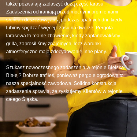
także pozwalają zadaszyć dużą część tarasu.
Zadaszenia ochraniają przed mocnymi promieniami
słońca i deszczową aurą podczas upalnych dni, kiedy
lubimy spędzać więcej czasu na dworze. Pergola
tarasowa to realne zbawienie, kiedy zaplanowaliśmy
grilla, zaprosiliśmy znajomych, lecz warunki
atmosferyczne mają zdecydowanie inne plany.
Szukasz nowoczesnego zadaszenia w rejonie Bielska-
Białej? Dobrze trafiłeś, ponieważ pergole ogrodowe to
nasza specjalność zawodowa. Solidna konstrukcja
zadaszenia sprawia, że zyskujemy Klientów w rejonie
całego Śląska.