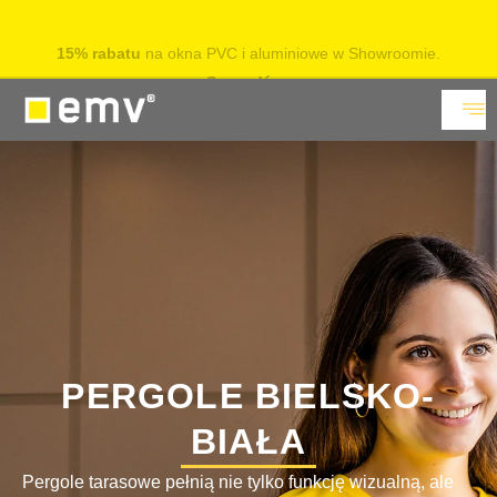
15% rabatu
na okna PVC i aluminiowe w Showroomie.
Sprawdź
PERGOLE BIELSKO-
BIAŁA
Pergole tarasowe pełnią nie tylko funkcję wizualną, ale