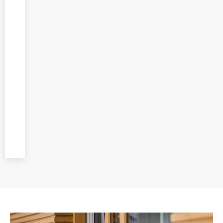
System
oferujemy
profesjonalny
montaż
realizowany
przez
doświadczonych
montażystów,
zwracając
uwagę na każdy
etap prac.