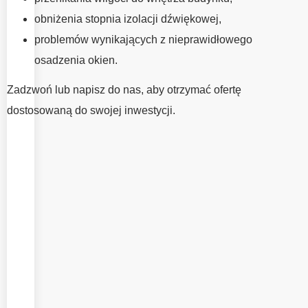
ma tak samo
obniżenia stopnia izolacji dźwiękowej,
duże znaczenie
problemów wynikających z nieprawidłowego
jak dobór
osadzenia okien.
odpowiednich
okien. To od
Zadzwoń lub napisz do nas, aby otrzymać ofertę
jakości
dostosowaną do swojej inwestycji.
wykonania
montażu zależy
odpowiednia
szczelność,
komfort
użytkowania
oraz jak
najlepsze
wykorzystanie
parametrów
okien. W EMV