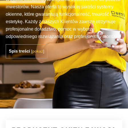
inwestorów. Nasza oferta to wysokiej jakości systemy
okienne, które gwarantują funkcjonalność, trwałość i
estetykę. Każdy z naszych Klientów zawsze otrzymuje
profesjonalne doradztwo, pomoc w wyborze
odpowiedniego rozwiązania oraz profesjonalny montaż.
Spis treści
[
pokaż
]