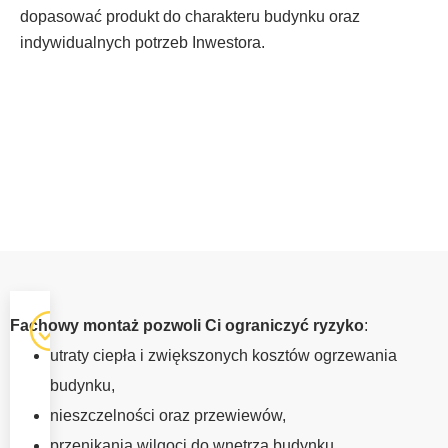
dopasować produkt do charakteru budynku oraz
indywidualnych potrzeb Inwestora.
OKNA Z
Fachowy montaż pozwoli Ci ograniczyć ryzyko
:
MONTAŻEM
utraty ciepła i zwiększonych kosztów ogrzewania
ZAWOJA
budynku,
Fachowa
nieszczelności oraz przewiewów,
instalacja okien
przenikania wilgoci do wnętrza budynku,