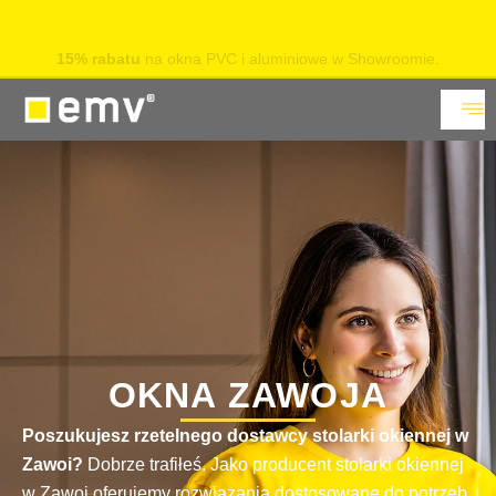
15% rabatu
na okna PVC i aluminiowe w Showroomie.
Sprawdź
OKNA ZAWOJA
Poszukujesz rzetelnego dostawcy stolarki okiennej w
Zawoi?
Dobrze trafiłeś. Jako producent stolarki okiennej
w Zawoi oferujemy rozwiązania dostosowane do potrzeb