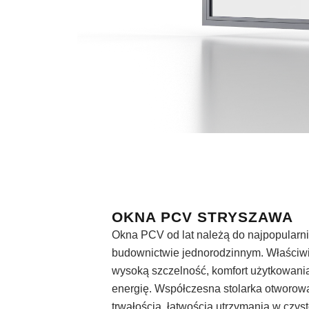
OKNA PCV STRYSZAWA
Okna PCV od lat należą do najpopularn
budownictwie jednorodzinnym. Właściw
wysoką szczelność, komfort użytkowani
energię. Współczesna stolarka otworowa
trwałością, łatwością utrzymania w czyst