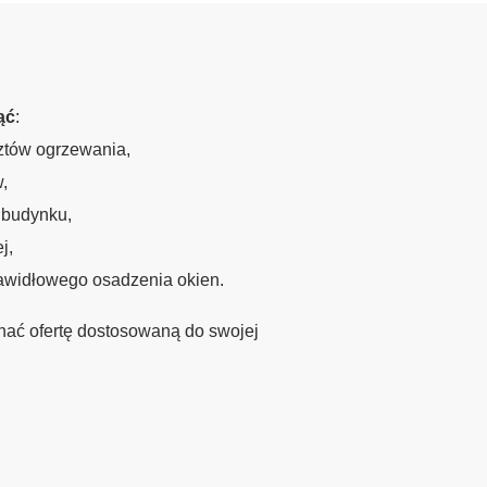
ąć
:
sztów ogrzewania,
,
 budynku,
j,
rawidłowego osadzenia okien.
nać ofertę dostosowaną do swojej