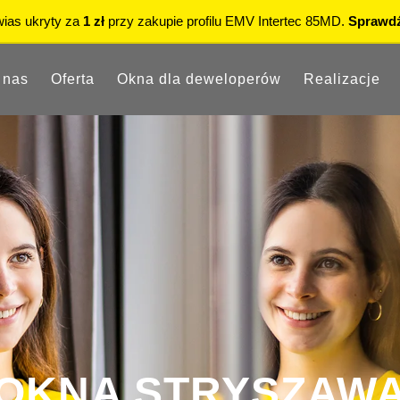
15% rabatu
na okna PVC i aluminiowe w Showroomie.
Sprawdź
 nas
Oferta
Okna dla deweloperów
Realizacje
OKNA STRYSZAW