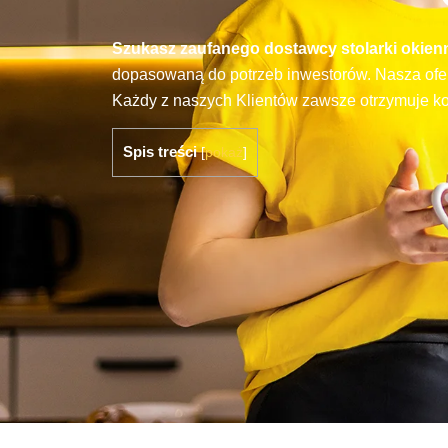
Szukasz zaufanego dostawcy stolarki okien
dopasowaną do potrzeb inwestorów. Nasza ofert
Każdy z naszych Klientów zawsze otrzymuje 
Spis treści
[
pokaż
]