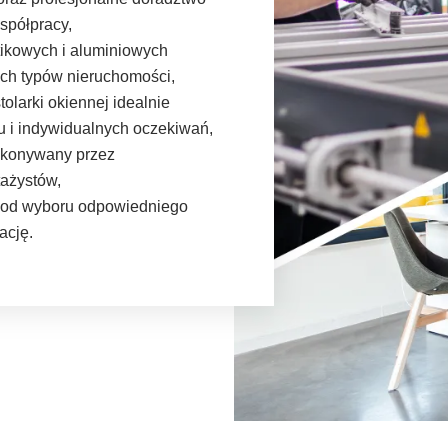
spółpracy,
tikowych i aluminiowych
ch typów nieruchomości,
olarki okiennej idealnie
u i indywidualnych oczekiwań,
ykonywany przez
ażystów,
 od wyboru odpowiedniego
ację.