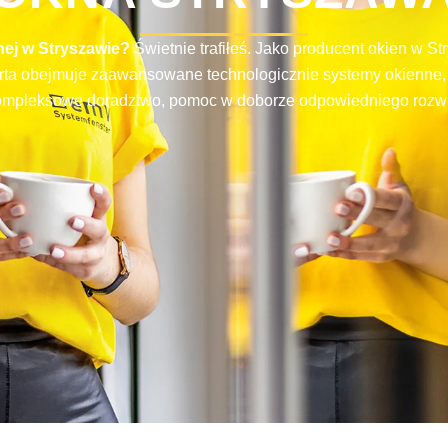
nej w Stryszawie?
Świetnie trafiłeś. Jako producent okien w S
a obejmuje zaawansowane technologicznie systemy okienne, któ
kompleksowe doradztwo, pomoc w doborze odpowiedniego rozwi