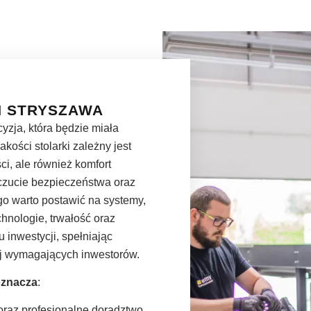
N STRYSZAWA
yzja, która będzie miała
akości stolarki zależny jest
ci, ale również komfort
czucie bezpieczeństwa oraz
ego warto postawić na systemy,
hnologie, trwałość oraz
 inwestycji, spełniając
ej wymagających inwestorów.
oznacza
:
oraz profesjonalne doradztwo