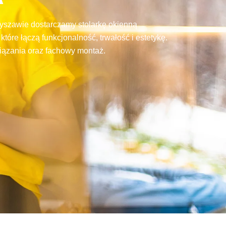
tryszawie dostarczamy stolarkę okienną
re łączą funkcjonalność, trwałość i estetykę.
ązania oraz fachowy montaż.