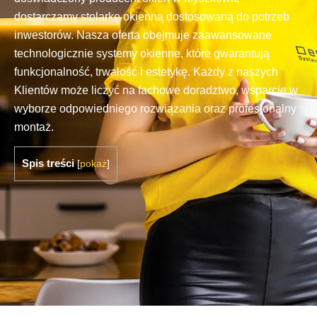
dostarczamy stolarkę okienną dostosowaną do potrzeb
inwestorów. Nasza oferta obejmuje zaawansowane
technologicznie systemy okienne, które gwarantują
funkcjonalność, trwałość i estetykę. Każdy z naszych
Klientów może liczyć na fachowe doradztwo, wsparcie w
wyborze odpowiedniego rozwiązania oraz profesjonalny
montaż.
Spis treści
[
pokaż
]