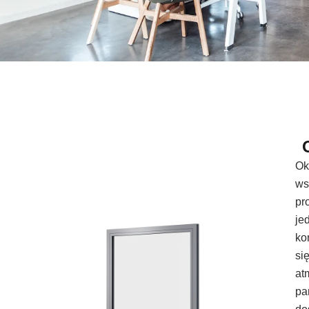
Ok
ws
pr
je
ko
si
at
pa