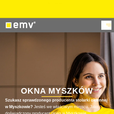
15% rabatu
na okna PVC i aluminiowe w Showroomie.
Sprawdź
OKNA MYSZKÓW
Szukasz sprawdzonego producenta stolarki okiennej
w Myszkowie?
Jesteś we właściwym miejscu. Jako
doświadczony producent okien w Myszkowie