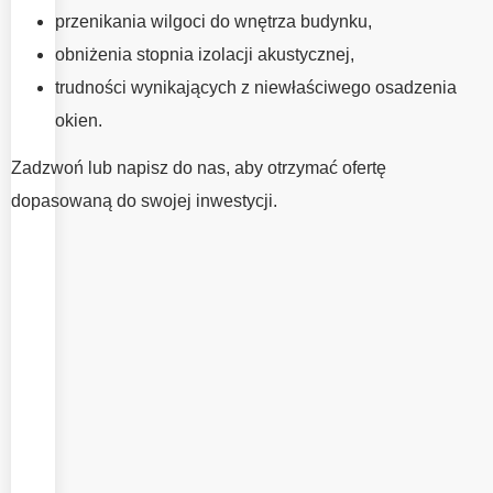
Prawidłowa
przenikania wilgoci do wnętrza budynku,
instalacja okien
obniżenia stopnia izolacji akustycznej,
ma tak samo
trudności wynikających z niewłaściwego osadzenia
duże znaczenie
okien.
jak dobór
odpowiedniej
Zadzwoń lub napisz do nas, aby otrzymać ofertę
stolarki okiennej.
dopasowaną do swojej inwestycji.
To właśnie od
jakości
wykonania
montażu zależy
szczelność,
wygoda
użytkowania
oraz
maksymalne
wykorzystanie