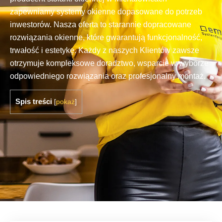
zapewniamy systemy okienne dopasowane do potrzeb
inwestorów. Nasza oferta to starannie dopracowane
rozwiązania okienne, które gwarantują funkcjonalność,
trwałość i estetykę. Każdy z naszych Klientów zawsze
otrzymuje kompleksowe doradztwo, wsparcie w wyborze
odpowiedniego rozwiązania oraz profesjonalny montaż.
Spis treści
[
pokaż
]