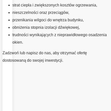
MICHAŁOWICE
strat ciepła i zwiększonych kosztów ogrzewania,
Profesjonalny montaż
nieszczelności oraz przeciągów,
okien ma równie duże
przenikania wilgoci do wnętrza budynku,
znaczenie jak dobór
obniżenia stopnia izolacji dźwiękowej,
odpowiednich okien.
trudności wynikających z nieprawidłowego osadzenia
To właśnie od jakości
okien.
wykonania montażu
zależy szczelność,
Zadzwoń lub napisz do nas, aby otrzymać ofertę
wygoda użytkowania
dostosowaną do swojej inwestycji.
oraz jak najlepsze
wykorzystanie
parametrów okien. W
EMV System
zapewniamy fachowy
montaż wykonywany
przez
doświadczonych