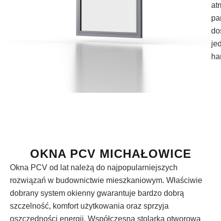
at
pa
do
je
ha
OKNA PCV MICHAŁOWICE
Okna PCV od lat należą do najpopularniejszych
rozwiązań w budownictwie mieszkaniowym. Właściwie
dobrany system okienny gwarantuje bardzo dobrą
szczelność, komfort użytkowania oraz sprzyja
oszczędności energii. Współczesna stolarka otworowa