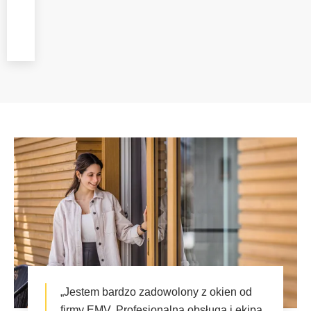
specjalistów, dbając o
każdy etap prac.
„Jestem bardzo zadowolony z okien od
firmy EMV. Profesjonalna obsługa i ekipa