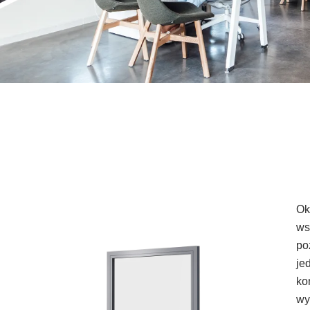
Ok
ws
po
je
ko
wy