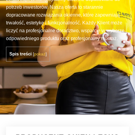
potrzeb inwestorów. Nasza oferta to starannie
dopracowane rozwiązania okienne, które zapewniają
trwałość, estetykę i funkcjonalność. Każdy Klient może
liczyć na profesjonalne doradztwo, wsparcie w wyborze
odpowiedniego produktu oraz profesjonalny montaż.
Spis treści
[
pokaż
]