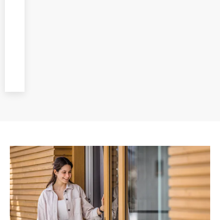
wykonywany
przez
doświadczonych
montażystów,
dbając o każdy
etap prac.