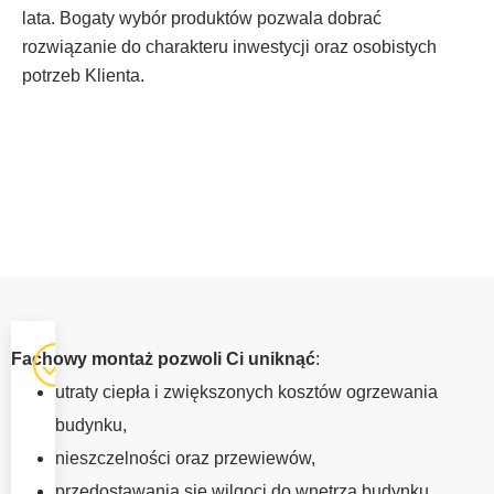
lata. Bogaty wybór produktów pozwala dobrać
rozwiązanie do charakteru inwestycji oraz osobistych
potrzeb Klienta.
OKNA Z
Fachowy montaż pozwoli Ci uniknąć
:
MONTAŻEM
utraty ciepła i zwiększonych kosztów ogrzewania
LESKO
budynku,
Profesjonalna
nieszczelności oraz przewiewów,
instalacja okien
przedostawania się wilgoci do wnętrza budynku,