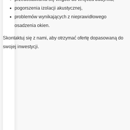
ma tak samo
pogorszenia izolacji akustycznej,
duże znaczenie
problemów wynikających z nieprawidłowego
jak wybór
osadzenia okien.
właściwych
okien. To od
Skontaktuj się z nami, aby otrzymać ofertę dopasowaną do
jakości montażu
swojej inwestycji.
zależy
szczelność,
wygoda
użytkowania
oraz pełne
wykorzystanie
parametrów
okien. W EMV
System
oferujemy
fachowy montaż