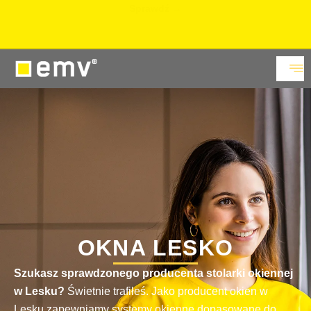
15% rabatu
na okna PVC i aluminiowe w Showroomie.
Sprawdź
OKNA LESKO
Szukasz sprawdzonego producenta stolarki okiennej
w Lesku?
Świetnie trafiłeś. Jako producent okien w
Lesku zapewniamy systemy okienne dopasowane do