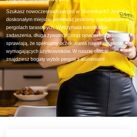
Szukasz nowoczesnych pergoli w Słomnikach? Jesteś w
doskonałym miejscu, ponieważ jesteśmy specjalistami w
pergolach tarasowych. Wytrzymała konstrukcja
zadaszenia, długa żywotność oraz nowoczesny design
sprawiają, że spełniamy oczekiwania nawet wyjątkowo
wymagających użytkowników. W naszej ofercie
znajdziesz bogaty wybór pergoli z aluminium!