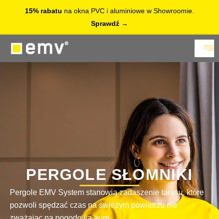
15% rabatu
na okna PVC i aluminiowe w Showroomie.
Sprawdź
PERGOLE SŁOMNIKI
Pergole EMV System stanowią zadaszenie tarasu, które
pozwoli spędzać czas na świeżym powietrzu nie
zważając na pogodową aurę.