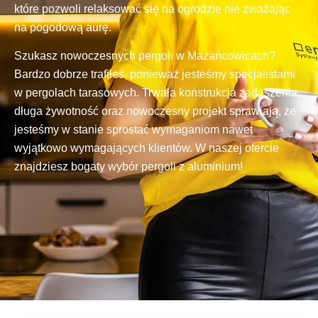
które pozwoli relaksować się na ogrodzie nie zważając
na pogodową aurę.
Szukasz nowoczesnych pergoli w Mazańcowicach?
Bardzo dobrze trafiłeś, ponieważ jesteśmy specjalistami
w pergolach tarasowych. Trwała konstrukcja zadaszenia,
długa żywotność oraz nowoczesny projekt sprawiają, że
jesteśmy w stanie sprostać wymaganiom nawet
wyjątkowo wymagających klientów. W naszej ofercie
znajdziesz bogaty wybór pergoli z aluminium!