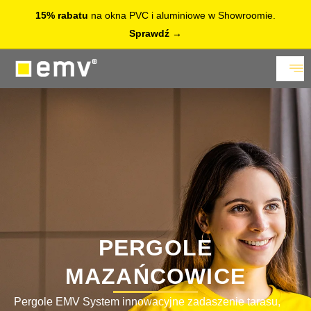
15% rabatu
na okna PVC i aluminiowe w Showroomie.
Sprawdź
PERGOLE
MAZAŃCOWICE
Pergole EMV System innowacyjne zadaszenie tarasu,