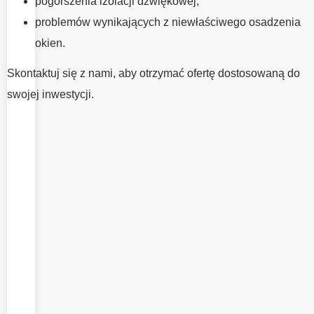
pogorszenia izolacji dźwiękowej,
znaczenie jak
problemów wynikających z niewłaściwego osadzenia
dobór
okien.
odpowiedniej
stolarki. To właśnie
Skontaktuj się z nami, aby otrzymać ofertę dostosowaną do
od jakości
swojej inwestycji.
wykonania
montażu zależy
szczelność,
komfort
użytkowania oraz
jak najlepsze
wykorzystanie
parametrów okien.
W EMV System
oferujemy
profesjonalny
montaż