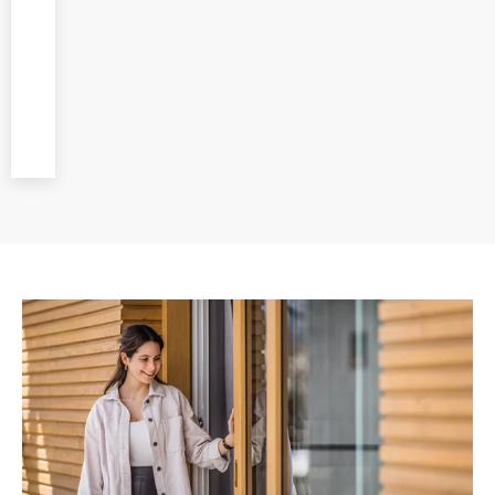
wykonywany przez
wykwalifikowanych
montażystów,
dbając o każdy
etap prac.