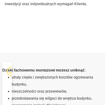
inwestycji oraz indywidualnych wymagań Klienta.
OKNA Z
Dzięki fachowemu montażowi możesz uniknąć
:
MONTAŻEM
utraty ciepła i zwiększonych kosztów ogrzewania
PILZNO
budynku,
Prawidłowy
nieszczelności oraz przewiewów,
montaż okien ma
przedostawania się wilgoci do wnętrza budynku,
równie duże