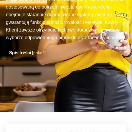
dostosowaną do potrzeb inwestorów. Nasza oferta
obejmuje starannie dopracowane systemy okienne, które
gwarantują funkcjonalność, trwałość i estetykę. Każdy
Klient zawsze otrzymuje fachowe doradztwo, pomoc w
wyborze odpowiedniego produktu oraz fachowy montaż.
Spis treści
[
pokaż
]