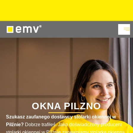
15% rabatu
na okna PVC i aluminiowe w Showroomie.
Sprawdź
OKNA PILZNO
Szukasz zaufanego dostawcy stolarki okiennej w
Pilźnie?
Dobrze trafiłeś. Jako doświadczony producent
stolarki okiennej w Pilźnie zapewniamy stolarkę okienną