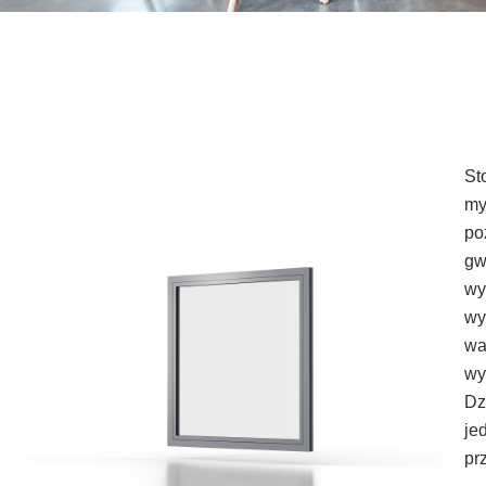
St
my
po
gw
wy
wy
wa
wy
Dz
je
pr