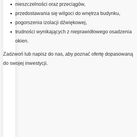
ZEBRZYDOWSKA
nieszczelności oraz przeciągów,
Fachowy montaż okien
przedostawania się wilgoci do wnętrza budynku,
ma równie duże
pogorszenia izolacji dźwiękowej,
znaczenie jak wybór
trudności wynikających z nieprawidłowego osadzenia
właściwej stolarki. To
okien.
właśnie od jakości
montażu zależy
Zadzwoń lub napisz do nas, aby poznać ofertę dopasowaną
szczelność, komfort
do swojej inwestycji.
użytkowania oraz pełne
wykorzystanie
parametrów okien. W
EMV System oferujemy
profesjonalny montaż
wykonywany przez
wykwalifikowanych
specjalistów, dbając o
każdy etap prac.