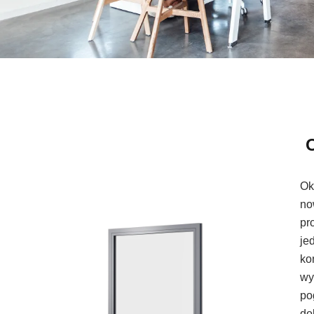
Ok
no
pr
je
ko
wy
po
do