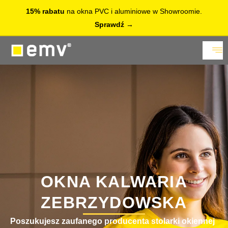
15% rabatu
na okna PVC i aluminiowe w Showroomie.
Sprawdź
OKNA KALWARIA
ZEBRZYDOWSKA
Poszukujesz zaufanego producenta stolarki okiennej