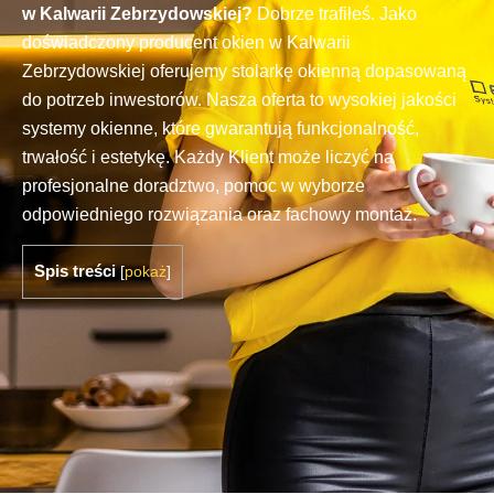
w Kalwarii Zebrzydowskiej?
Dobrze trafiłeś. Jako
doświadczony producent okien w Kalwarii
Zebrzydowskiej oferujemy stolarkę okienną dopasowaną
do potrzeb inwestorów. Nasza oferta to wysokiej jakości
systemy okienne, które gwarantują funkcjonalność,
trwałość i estetykę. Każdy Klient może liczyć na
profesjonalne doradztwo, pomoc w wyborze
odpowiedniego rozwiązania oraz fachowy montaż.
Spis treści
[
pokaż
]