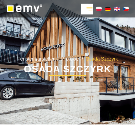
Fenster hersteller
/
Projekte
/
Osada Szczyrk
OSADA SZCZYRK