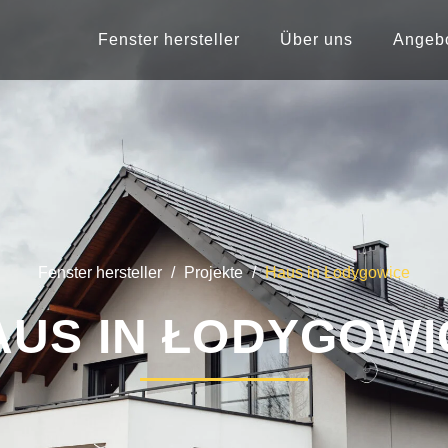
Fenster hersteller
Über uns
Angeb
Fenster hersteller
/
Projekte
/
Haus in Łodygowice
AUS IN ŁODYGOWI