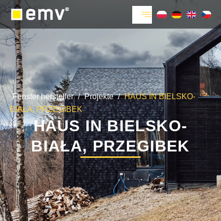
Fenster hersteller
/
Projekte
/
HAUS IN BIELSKO-
BIAŁA, PRZEGIBEK
HAUS IN BIELSKO-
BIAŁA, PRZEGIBEK